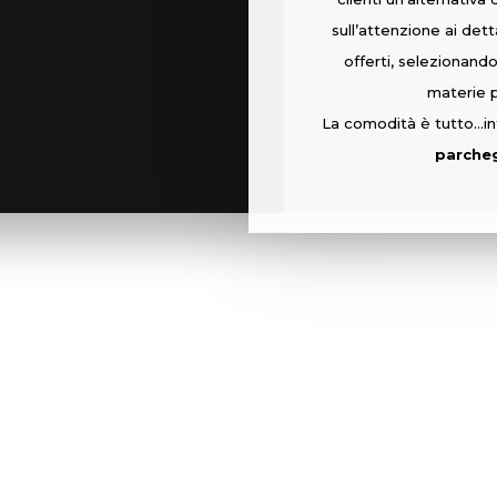
sull’attenzione ai detta
offerti, selezionand
materie p
La comodità è tutto…in
parche