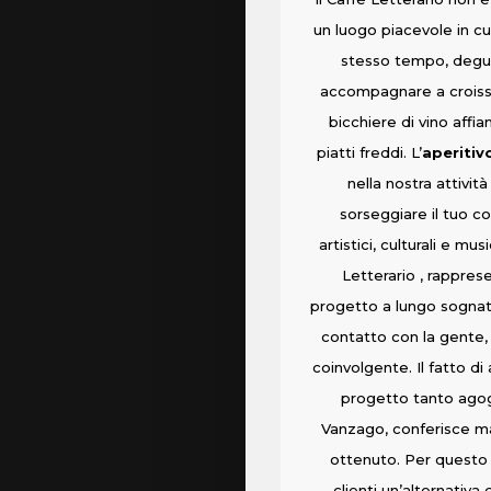
un luogo piacevole in cui 
stesso tempo, deg
accompagnare a croissa
bicchiere di vino affia
piatti freddi. L’
aperitiv
nella nostra attivit
sorseggiare il tuo co
artistici, culturali e music
Letterario , rapprese
progetto a lungo sognato,
contatto con la gente,
coinvolgente. Il fatto d
progetto tanto ago
Vanzago, conferisce mag
ottenuto. Per questo i
clienti un’alternativa 