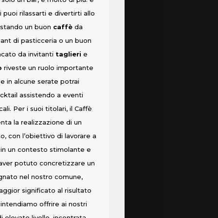
puoi rilassarti e divertirti allo
ustando un buon
caffè
da
nt di pasticceria o un buon
ncato da invitanti
taglieri
e
o
riveste un ruolo importante
à e in alcune serate potrai
cktail assistendo a eventi
ali. Per i suoi titolari, il Caffè
nta la realizzazione di un
 con l’obiettivo di lavorare a
 in un contesto stimolante e
i aver potuto concretizzare un
gnato nel nostro comune,
gior significato al risultato
ntendiamo offrire ai nostri
di elevato livello, incentrata