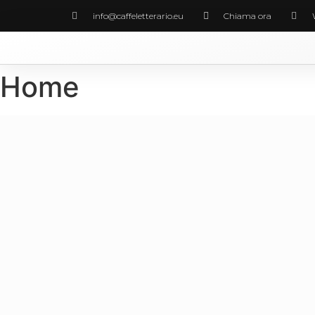
info@caffeletterario.eu
Chiama ora
Home